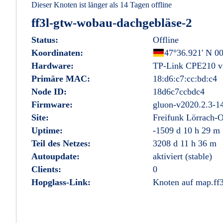
Dieser Knoten ist länger als 14 Tagen offline
ff3l-gtw-wobau-dachgebläse-2
Status:
Offline
Koordinaten:
Deutschland
47°36.921' N 00
Hardware:
TP-Link CPE210 v
Primäre MAC:
18:d6:c7:cc:bd:c4
Node ID:
18d6c7ccbdc4
Firmware:
gluon-v2020.2.3-1
Site:
Freifunk Lörrach-O
Uptime:
-1509 d 10 h 29 m
Teil des Netzes:
3208 d 11 h 36 m
Autoupdate:
aktiviert (stable)
Clients:
0
Hopglass-Link:
Knoten auf map.ff3