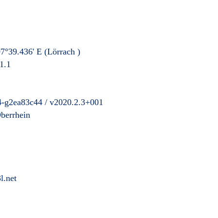
7°39.436' E
(Lörrach
)
1.1
4-g2ea83c44 / v2020.2.3+001
berrhein
l.net