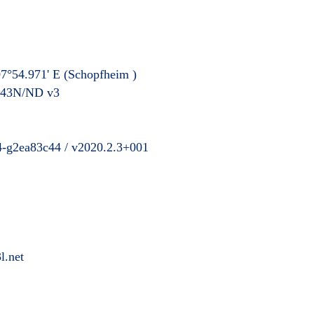
7°54.971' E
(Schopfheim
)
43N/ND v3
4-g2ea83c44 / v2020.2.3+001
l.net