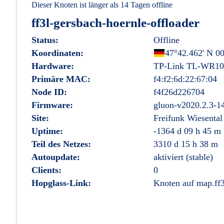
Dieser Knoten ist länger als 14 Tagen offline
ff3l-gersbach-hoernle-offloader
Status:
Offline
Koordinaten:
Deutschland
47°42.462' N 00
Hardware:
TP-Link TL-WR10
Primäre MAC:
f4:f2:6d:22:67:04
Node ID:
f4f26d226704
Firmware:
gluon-v2020.2.3-1
Site:
Freifunk Wiesental
Uptime:
-1364 d 09 h 45 m
Teil des Netzes:
3310 d 15 h 38 m
Autoupdate:
aktiviert (stable)
Clients:
0
Hopglass-Link:
Knoten auf map.ff3