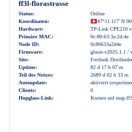
ff3l-florastrasse
Status:
Online
Koordinaten:
Schweiz
47°11.117' N 00
Hardware:
TP-Link CPE210 v
Primäre MAC:
0c:80:63:3a:2d:4e
Node ID:
0c80633a2d4e
Firmware:
gluon-v2025.1.1 /
Site:
Freifunk Dreilände
Uptime:
82 d 17 h 07 m
Teil des Netzes:
2689 d 02 h 33 m
Autoupdate:
aktiviert (experime
Clients:
0
Hopglass-Link:
Knoten auf map.ff3