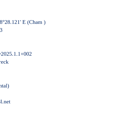
8°28.121' E
(Cham
)
3
 v2025.1.1+002
reck
ntal)
l.net