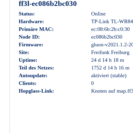
ff3l-ec086b2bc030
Status:
Online
Hardware:
TP-Link TL-WR84
Primäre MAC:
ec:08:6b:2b:c0:30
Node ID:
ec086b2bc030
Firmware:
gluon-v2021.1.2-2
Site:
Freifunk Freiburg
Uptime:
24 d 14 h 18 m
Teil des Netzes:
1752 d 14 h 16 m
Autoupdate:
aktiviert (stable)
Clients:
0
Hopglass-Link:
Knoten auf map.ff3