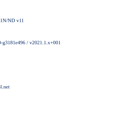
1N/ND v11
0-g3181e496 / v2021.1.x+001
l.net