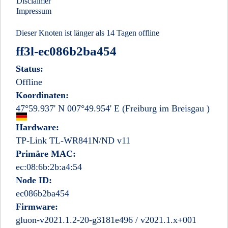
Disclaimer
Impressum
Dieser Knoten ist länger als 14 Tagen offline
ff3l-ec086b2ba454
Status:
Offline
Koordinaten:
47°59.937' N 007°49.954' E
(Freiburg im Breisgau
)
Deutschland
Hardware:
TP-Link TL-WR841N/ND v11
Primäre MAC:
ec:08:6b:2b:a4:54
Node ID:
ec086b2ba454
Firmware:
gluon-v2021.1.2-20-g3181e496 / v2021.1.x+001