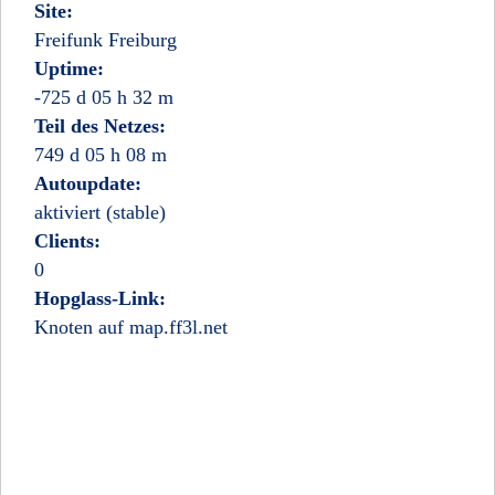
Site:
Freifunk Freiburg
Uptime:
-725 d 05 h 32 m
Teil des Netzes:
749 d 05 h 08 m
Autoupdate:
aktiviert (stable)
Clients:
0
Hopglass-Link:
Knoten auf map.ff3l.net