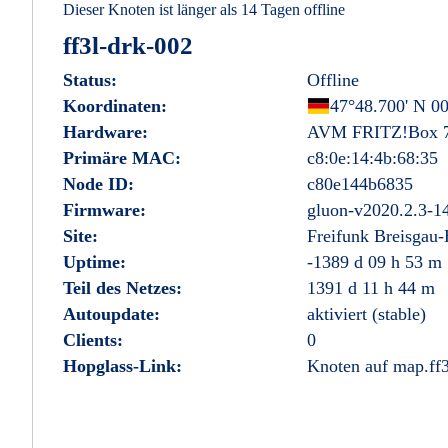
Dieser Knoten ist länger als 14 Tagen offline
ff3l-drk-002
Status:
Offline
Koordinaten:
Deutschland
47°48.700' N 00
Hardware:
AVM FRITZ!Box 
Primäre MAC:
c8:0e:14:4b:68:35
Node ID:
c80e144b6835
Firmware:
gluon-v2020.2.3-1
Site:
Freifunk Breisgau
Uptime:
-1389 d 09 h 53 m
Teil des Netzes:
1391 d 11 h 44 m
Autoupdate:
aktiviert (stable)
Clients:
0
Hopglass-Link:
Knoten auf map.ff3