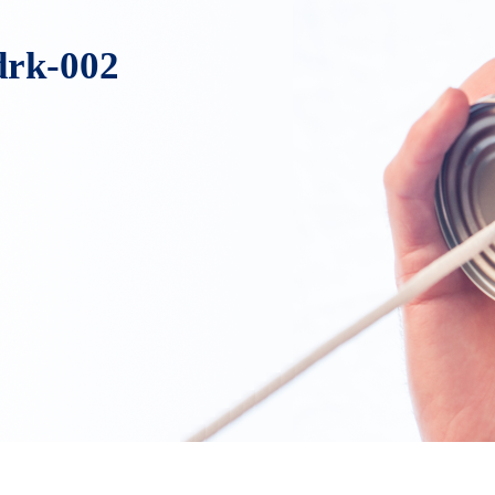
drk-002