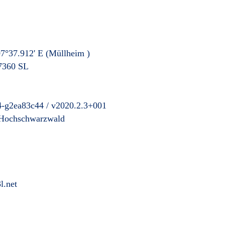
7°37.912' E
(Müllheim
)
7360 SL
4-g2ea83c44 / v2020.2.3+001
-Hochschwarzwald
l.net