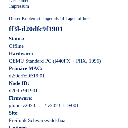
Disclaimer
Impressum
Dieser Knoten ist länger als 14 Tagen offline
ff3l-d20dfc9f1901
Status:
Offline
Hardware:
QEMU Standard PC (i440FX + PIIX, 1996)
Primäre MAC:
d2:0d:fc:9f:19:01
Node ID:
d20dfc9f1901
Firmware:
gluon-v2023.1.1 / v2023.1.1+001
Site:
Freifunk Schwarzwald-Baar
Uptime: