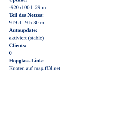
-920 d 00 h 29 m
Teil des Netzes:
919 d 19 h 30 m
Autoupdate:
aktiviert (stable)
Clients:
0
Hopglass-Link:
Knoten auf map.ff3l.net