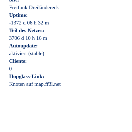
Freifunk Dreiländereck
Uptime:
-1372 d 06 h 32 m
Teil des Netzes:
3706 d 10 h 16 m
Autoupdate:
aktiviert (stable)
Clients:
0
Hopglass-Link:
Knoten auf map.ff3l.net