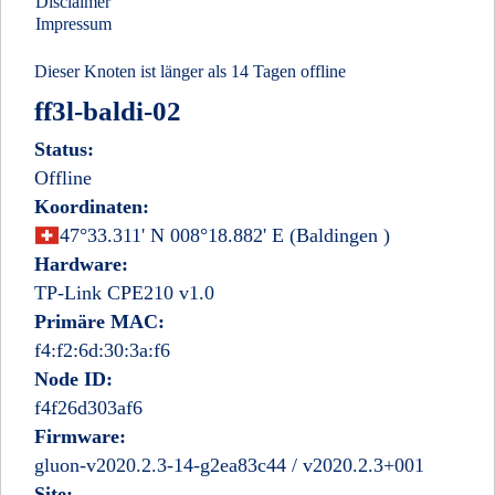
Disclaimer
Impressum
Dieser Knoten ist länger als 14 Tagen offline
ff3l-baldi-02
Status:
Offline
Koordinaten:
Schweiz
47°33.311' N 008°18.882' E
(Baldingen
)
Hardware:
TP-Link CPE210 v1.0
Primäre MAC:
f4:f2:6d:30:3a:f6
Node ID:
f4f26d303af6
Firmware:
gluon-v2020.2.3-14-g2ea83c44 / v2020.2.3+001
Site: