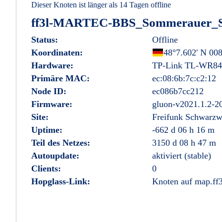
Dieser Knoten ist länger als 14 Tagen offline
ff3l-MARTEC-BBS_Sommerauer_St
Status:
Offline
Koordinaten:
Deutschland
48°7.602' N 008
Hardware:
TP-Link TL-WR84
Primäre MAC:
ec:08:6b:7c:c2:12
Node ID:
ec086b7cc212
Firmware:
gluon-v2021.1.2-2
Site:
Freifunk Schwarzw
Uptime:
-662 d 06 h 16 m
Teil des Netzes:
3150 d 08 h 47 m
Autoupdate:
aktiviert (stable)
Clients:
0
Hopglass-Link:
Knoten auf map.ff3