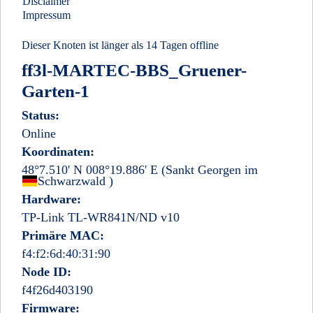
Disclaimer
Impressum
Dieser Knoten ist länger als 14 Tagen offline
ff3l-MARTEC-BBS_Gruener-
Garten-1
Status:
Online
Koordinaten:
48°7.510' N 008°19.886' E
(Sankt Georgen im
Deutschland
Schwarzwald
)
Hardware:
TP-Link TL-WR841N/ND v10
Primäre MAC:
f4:f2:6d:40:31:90
Node ID:
f4f26d403190
Firmware: