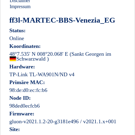
Disclaimer
Impressum
ff3l-MARTEC-BBS-Venezia_EG
Status:
Online
Koordinaten:
48°7.535' N 008°20.068' E
(Sankt Georgen im
Deutschland
Schwarzwald
)
Hardware:
TP-Link TL-WA901N/ND v4
Primäre MAC:
98:de:d0:ec:fc:b6
Node ID:
98ded0ecfcb6
Firmware:
gluon-v2021.1.2-20-g3181e496 / v2021.1.x+001
Site: