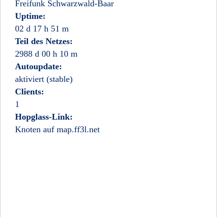
Freifunk Schwarzwald-Baar
Uptime:
02 d 17 h 51 m
Teil des Netzes:
2988 d 00 h 10 m
Autoupdate:
aktiviert (stable)
Clients:
1
Hopglass-Link:
Knoten auf map.ff3l.net