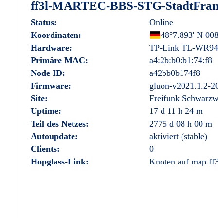
ff3l-MARTEC-BBS-STG-StadtFra
Status:
Online
Koordinaten:
Deutschland
48°7.893' N 008
Hardware:
TP-Link TL-WR9
Primäre MAC:
a4:2b:b0:b1:74:f8
Node ID:
a42bb0b174f8
Firmware:
gluon-v2021.1.2-2
Site:
Freifunk Schwarzw
Uptime:
17 d 11 h 24 m
Teil des Netzes:
2775 d 08 h 00 m
Autoupdate:
aktiviert (stable)
Clients:
0
Hopglass-Link:
Knoten auf map.ff3