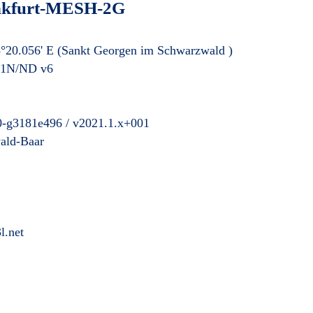
nkfurt-MESH-2G
°20.056' E
(Sankt Georgen im Schwarzwald
)
41N/ND v6
0-g3181e496 / v2021.1.x+001
ald-Baar
l.net