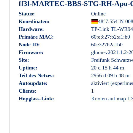
ff3l-MARTEC-BBS-STG-RH-Apo-O
Status:
Online
Koordinaten:
Deutschland
48°7.554' N 008
Hardware:
TP-Link TL-WR9
Primäre MAC:
60:e3:27:b2:a1:b0
Node ID:
60e327b2a1b0
Firmware:
gluon-v2021.1.2-2
Site:
Freifunk Schwarzw
Uptime:
20 d 15 h 44 m
Teil des Netzes:
2956 d 09 h 48 m
Autoupdate:
aktiviert (experime
Clients:
1
Hopglass-Link:
Knoten auf map.ff3