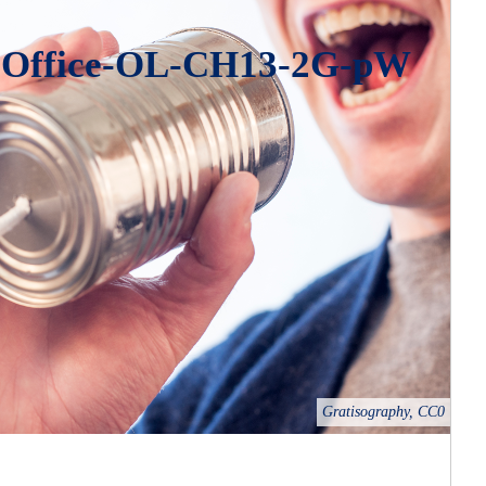
-Office-OL-CH13-2G-pW
Gratisography, CC0