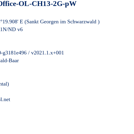
ffice-OL-CH13-2G-pW
°19.908' E
(Sankt Georgen im Schwarzwald
)
41N/ND v6
0-g3181e496 / v2021.1.x+001
ald-Baar
ntal)
l.net