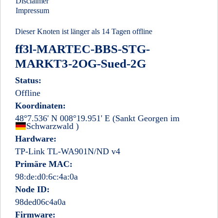
Disclaimer
Impressum
Dieser Knoten ist länger als 14 Tagen offline
ff3l-MARTEC-BBS-STG-
MARKT3-2OG-Sued-2G
Status:
Offline
Koordinaten:
48°7.536' N 008°19.951' E
(Sankt Georgen im
Deutschland
Schwarzwald
)
Hardware:
TP-Link TL-WA901N/ND v4
Primäre MAC:
98:de:d0:6c:4a:0a
Node ID:
98ded06c4a0a
Firmware: