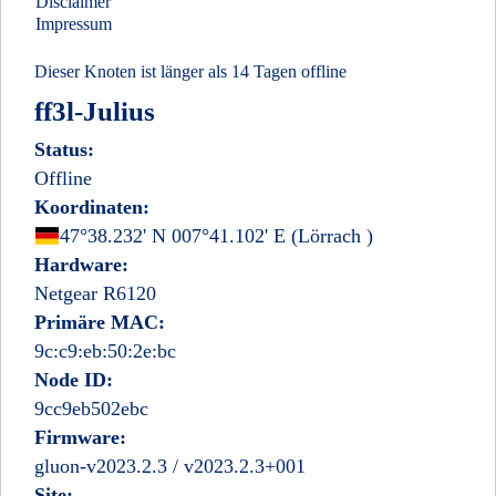
Disclaimer
Impressum
Dieser Knoten ist länger als 14 Tagen offline
ff3l-Julius
Status:
Offline
Koordinaten:
Deutschland
47°38.232' N 007°41.102' E
(Lörrach
)
Hardware:
Netgear R6120
Primäre MAC:
9c:c9:eb:50:2e:bc
Node ID:
9cc9eb502ebc
Firmware:
gluon-v2023.2.3 / v2023.2.3+001
Site: