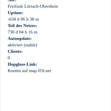
Freifunk Lörrach-Oberrhein
Uptime:
-634 d 06 h 38 m
Teil des Netzes:
730 d 04 h 16 m
Autoupdate:
aktiviert (stable)
Clients:
0
Hopglass-Link:
Knoten auf map.ff3l.net