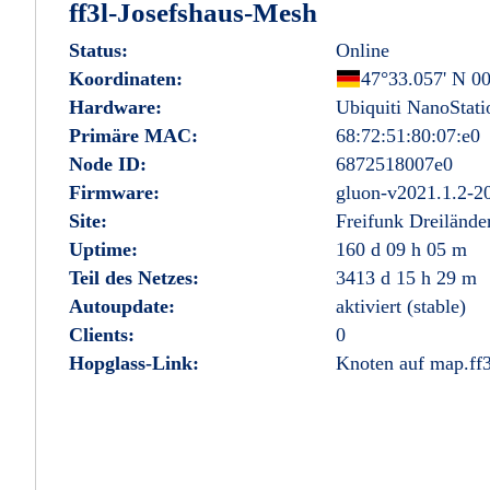
ff3l-Josefshaus-Mesh
Status:
Online
Koordinaten:
Deutschland
47°33.057' N 00
Hardware:
Ubiquiti NanoStat
Primäre MAC:
68:72:51:80:07:e0
Node ID:
6872518007e0
Firmware:
gluon-v2021.1.2-2
Site:
Freifunk Dreilände
Uptime:
160 d 09 h 05 m
Teil des Netzes:
3413 d 15 h 29 m
Autoupdate:
aktiviert (stable)
Clients:
0
Hopglass-Link:
Knoten auf map.ff3