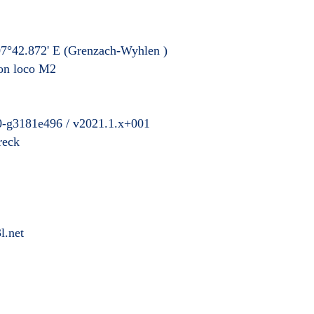
7°42.872' E
(Grenzach-Wyhlen
)
ion loco M2
0-g3181e496 / v2021.1.x+001
reck
l.net