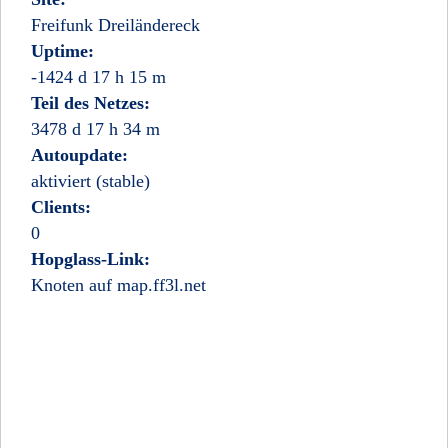
Freifunk Dreiländereck
Uptime:
-1424 d 17 h 15 m
Teil des Netzes:
3478 d 17 h 34 m
Autoupdate:
aktiviert (stable)
Clients:
0
Hopglass-Link:
Knoten auf map.ff3l.net