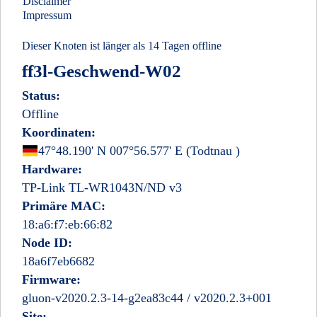
Disclaimer
Impressum
Dieser Knoten ist länger als 14 Tagen offline
ff3l-Geschwend-W02
Status:
Offline
Koordinaten:
Deutschland
47°48.190' N 007°56.577' E
(Todtnau
)
Hardware:
TP-Link TL-WR1043N/ND v3
Primäre MAC:
18:a6:f7:eb:66:82
Node ID:
18a6f7eb6682
Firmware:
gluon-v2020.2.3-14-g2ea83c44 / v2020.2.3+001
Site: