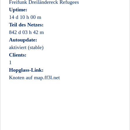
Freifunk Dreiländereck Refugees
Uptime:
14 d 10 h 00 m
Teil des Netzes:
842 d 03 h 42 m
Autoupdate:
aktiviert (stable)
Clients:
1
Hopglass-Link:
Knoten auf map.ff3l.net