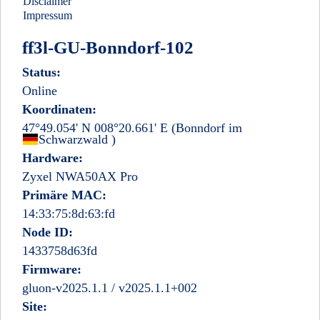
Disclaimer
Impressum
ff3l-GU-Bonndorf-102
Status:
Online
Koordinaten:
47°49.054' N 008°20.661' E
(Bonndorf im
Deutschland
Schwarzwald
)
Hardware:
Zyxel NWA50AX Pro
Primäre MAC:
14:33:75:8d:63:fd
Node ID:
1433758d63fd
Firmware:
gluon-v2025.1.1 / v2025.1.1+002
Site: