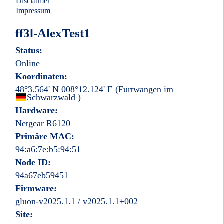
Disclaimer
Impressum
ff3l-AlexTest1
Status:
Online
Koordinaten:
48°3.564' N 008°12.124' E
(Furtwangen im
Deutschland
Schwarzwald
)
Hardware:
Netgear R6120
Primäre MAC:
94:a6:7e:b5:94:51
Node ID:
94a67eb59451
Firmware:
gluon-v2025.1.1 / v2025.1.1+002
Site: