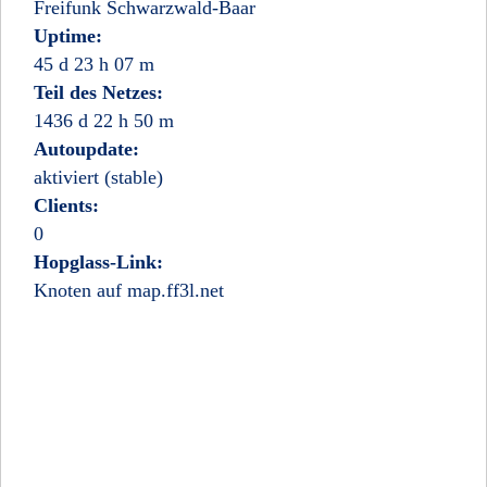
Freifunk Schwarzwald-Baar
Uptime:
45 d 23 h 07 m
Teil des Netzes:
1436 d 22 h 50 m
Autoupdate:
aktiviert (stable)
Clients:
0
Hopglass-Link:
Knoten auf map.ff3l.net