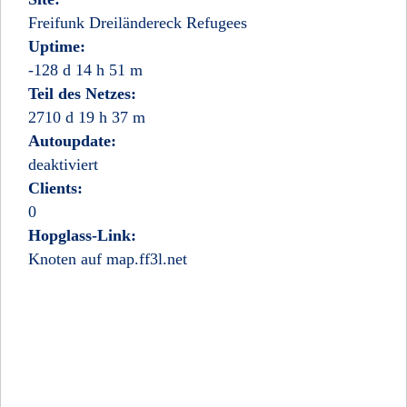
Freifunk Dreiländereck Refugees
Uptime:
-128 d 14 h 51 m
Teil des Netzes:
2710 d 19 h 37 m
Autoupdate:
deaktiviert
Clients:
0
Hopglass-Link:
Knoten auf map.ff3l.net