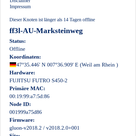
Disclaimer
Impressum
Dieser Knoten ist länger als 14 Tagen offline
ff3l-AU-Marksteinweg
Status:
Offline
Koordinaten:
Deutschland
47°35.446' N 007°36.909' E
(Weil am Rhein
)
Hardware:
FUJITSU FUTRO S450-2
Primäre MAC:
00:19:99:a7:5d:86
Node ID:
001999a75d86
Firmware:
gluon-v2018.2 / v2018.2.0+001
Site: