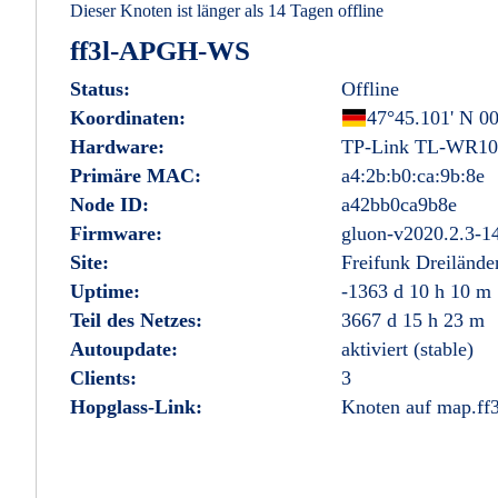
Dieser Knoten ist länger als 14 Tagen offline
ff3l-APGH-WS
Status:
Offline
Koordinaten:
Deutschland
47°45.101' N 00
Hardware:
TP-Link TL-WR10
Primäre MAC:
a4:2b:b0:ca:9b:8e
Node ID:
a42bb0ca9b8e
Firmware:
gluon-v2020.2.3-1
Site:
Freifunk Dreilände
Uptime:
-1363 d 10 h 10 m
Teil des Netzes:
3667 d 15 h 23 m
Autoupdate:
aktiviert (stable)
Clients:
3
Hopglass-Link:
Knoten auf map.ff3