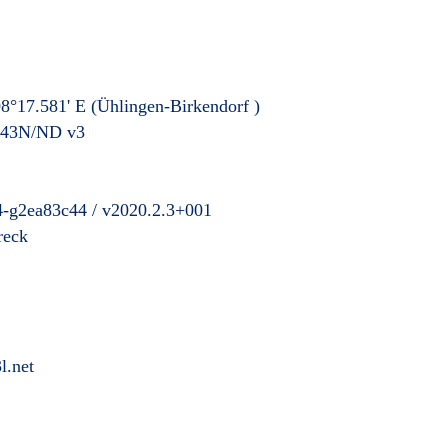
8°17.581' E
(Ühlingen-Birkendorf
)
43N/ND v3
4-g2ea83c44 / v2020.2.3+001
reck
l.net