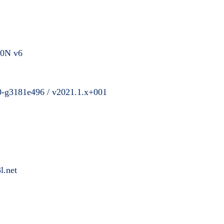
0N v6
0-g3181e496 / v2021.1.x+001
l.net