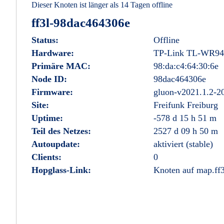
Dieser Knoten ist länger als 14 Tagen offline
ff3l-98dac464306e
Status:
Offline
Hardware:
TP-Link TL-WR94
Primäre MAC:
98:da:c4:64:30:6e
Node ID:
98dac464306e
Firmware:
gluon-v2021.1.2-2
Site:
Freifunk Freiburg
Uptime:
-578 d 15 h 51 m
Teil des Netzes:
2527 d 09 h 50 m
Autoupdate:
aktiviert (stable)
Clients:
0
Hopglass-Link:
Knoten auf map.ff3