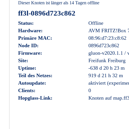
Dieser Knoten ist länger als 14 Tagen offline
ff3l-0896d723c862
Status:
Offline
Hardware:
AVM FRITZ!Box 
Primäre MAC:
08:96:d7:23:c8:62
Node ID:
0896d723c862
Firmware:
gluon-v2020.1.1 /
Site:
Freifunk Freiburg
Uptime:
-638 d 20 h 23 m
Teil des Netzes:
919 d 21 h 32 m
Autoupdate:
aktiviert (experime
Clients:
0
Hopglass-Link:
Knoten auf map.ff3