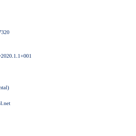
7320
 v2020.1.1+001
ntal)
l.net