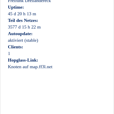
Freifunk Dreiländereck
Uptime:
45 d 20 h 13 m
Teil des Netzes:
3577 d 15 h 22 m
Autoupdate:
aktiviert (stable)
Clients:
1
Hopglass-Link:
Knoten auf map.ff3l.net