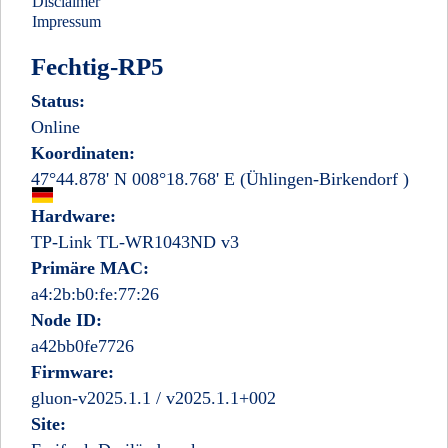
Disclaimer
Impressum
Fechtig-RP5
Status:
Online
Koordinaten:
47°44.878' N 008°18.768' E
(Ühlingen-Birkendorf
)
Deutschland
Hardware:
TP-Link TL-WR1043ND v3
Primäre MAC:
a4:2b:b0:fe:77:26
Node ID:
a42bb0fe7726
Firmware:
gluon-v2025.1.1 / v2025.1.1+002
Site: