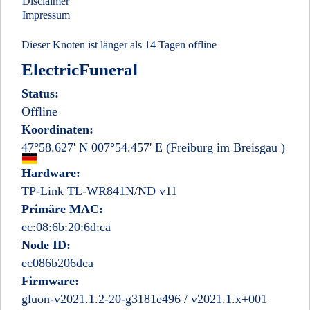
Disclaimer
Impressum
Dieser Knoten ist länger als 14 Tagen offline
ElectricFuneral
Status:
Offline
Koordinaten:
47°58.627' N 007°54.457' E
(Freiburg im Breisgau
)
Deutschland
Hardware:
TP-Link TL-WR841N/ND v11
Primäre MAC:
ec:08:6b:20:6d:ca
Node ID:
ec086b206dca
Firmware:
gluon-v2021.1.2-20-g3181e496 / v2021.1.x+001