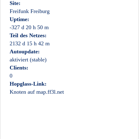
Site:
Freifunk Freiburg
Uptime:
-327 d 20 h 50 m
Teil des Netzes:
2132 d 15 h 42 m
Autoupdate:
aktiviert (stable)
Clients:
0
Hopglass-Link:
Knoten auf map.ff3l.net