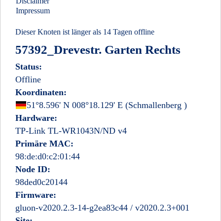
Disclaimer
Impressum
Dieser Knoten ist länger als 14 Tagen offline
57392_Drevestr. Garten Rechts
Status:
Offline
Koordinaten:
Deutschland
51°8.596' N 008°18.129' E
(Schmallenberg
)
Hardware:
TP-Link TL-WR1043N/ND v4
Primäre MAC:
98:de:d0:c2:01:44
Node ID:
98ded0c20144
Firmware:
gluon-v2020.2.3-14-g2ea83c44 / v2020.2.3+001
Site: