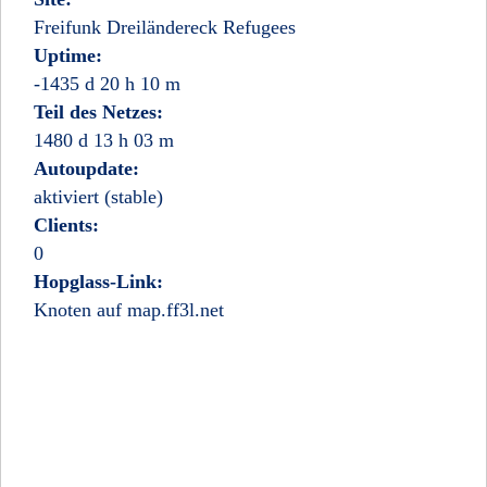
Freifunk Dreiländereck Refugees
Uptime:
-1435 d 20 h 10 m
Teil des Netzes:
1480 d 13 h 03 m
Autoupdate:
aktiviert (stable)
Clients:
0
Hopglass-Link:
Knoten auf map.ff3l.net